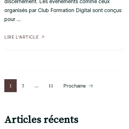
discernement. Les événements comme ceux
organisés par Club Formation Digital sont conçus
pour …
LIRE L'ARTICLE
Pagination
Page
Page
Page
1
2
…
11
Prochaine
des
publications
Articles récents