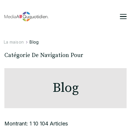
Mediaauquotidien
L'actualité rythmé au quotidien
La maison
Blog
Catégorie De Navigation Pour
Blog
Montrant: 1 10 104 Articles